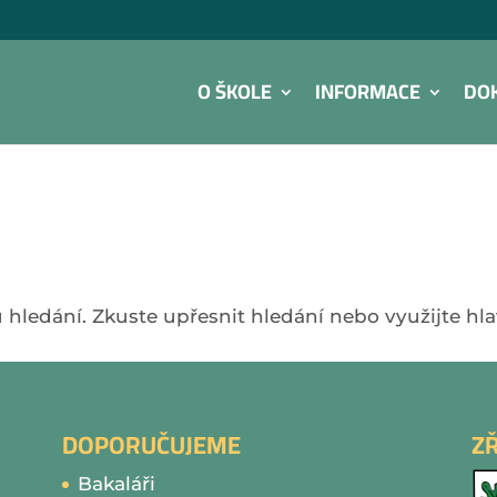
O ŠKOLE
INFORMACE
DO
 hledání. Zkuste upřesnit hledání nebo využijte hl
DOPORUČUJEME
Z
Bakaláři