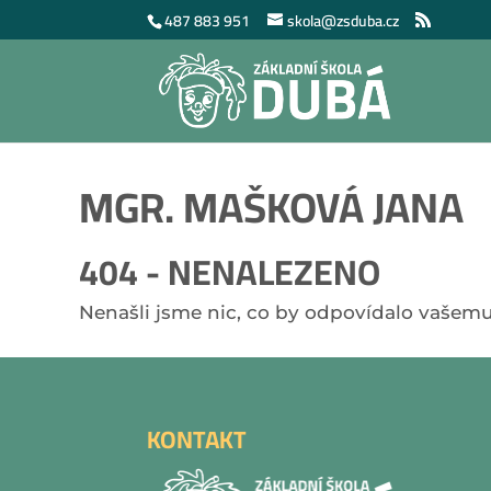
487 883 951
skola@zsduba.cz
MGR. MAŠKOVÁ JANA
404 - NENALEZENO
Nenašli jsme nic, co by odpovídalo vašemu
KONTAKT