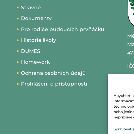
Stravné
Dokumenty
Pro rodiče budoucích prvňáčku
Mě
Historie školy
Ma
DUMES
47
Homework
IČ
Ochrana osobních údajů
te
Prohlášení o přístupnosti
em
Abychom pos
informacím 
w
technologi
nebo jedin
nepříznivě o
da
Spravovat 