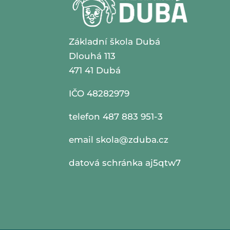
Základní škola Dubá
Dlouhá 113
471 41 Dubá
IČO 48282979
telefon 487 883 951-3
email
skola@zduba.cz
datová schránka aj5qtw7