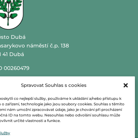
sto Dubá
sarykovo náměstí č.p. 138
1 41 Dubá
O 00260479
lefon 487 870 201
Spravovat Souhlas s cookies
ail
podatelna@mestoduba.cz
kytli co nejlepší služby, používáme k ukládání a/nebo přístupu k
o zařízení, technologie jako jsou soubory cookies. Souhlas s těmito
eb
http://www.mestoduba.cz
emi nám umožní zpracovávat údaje, jako je chování při procházení
ečná ID na tomto webu. Nesouhlas nebo odvolání souhlasu může
vlivnit určité vlastnosti a funkce.
tová schránka 75ybej8
služby