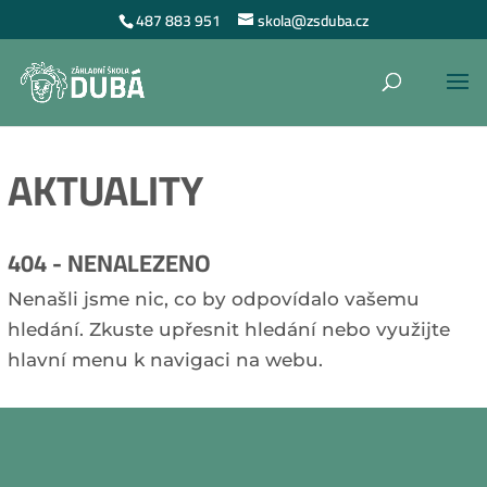
487 883 951
skola@zsduba.cz
AKTUALITY
404 - NENALEZENO
Nenašli jsme nic, co by odpovídalo vašemu
hledání. Zkuste upřesnit hledání nebo využijte
hlavní menu k navigaci na webu.