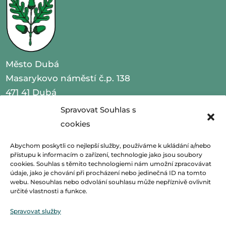
Město Dubá
Masarykovo náměstí č.p. 138
471 41 Dubá
Spravovat Souhlas s
IČO 00260479
cookies
telefon 487 870 201
Abychom poskytli co nejlepší služby, používáme k ukládání a/nebo
přístupu k informacím o zařízení, technologie jako jsou soubory
email
podatelna@mestoduba.cz
cookies. Souhlas s těmito technologiemi nám umožní zpracovávat
údaje, jako je chování při procházení nebo jedinečná ID na tomto
web
http://www.mestoduba.cz
webu. Nesouhlas nebo odvolání souhlasu může nepříznivě ovlivnit
určité vlastnosti a funkce.
datová schránka 75ybej8
Spravovat služby