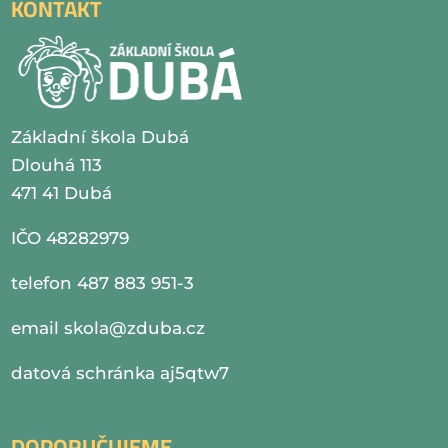
KONTAKT
Základní škola Dubá
Dlouhá 113
471 41 Dubá
IČO 48282979
telefon 487 883 951-3
email
skola@zduba.cz
datová schránka aj5qtw7
DOPORUČUJEME