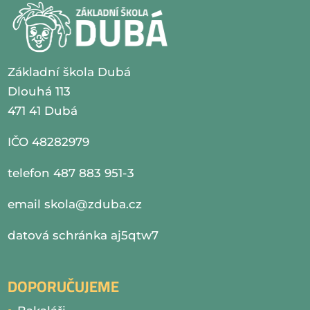
Základní škola Dubá
Dlouhá 113
471 41 Dubá
IČO 48282979
telefon 487 883 951-3
email
skola@zduba.cz
datová schránka aj5qtw7
DOPORUČUJEME