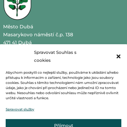
Město Dubá
Masarykovo náměstí č.p. 138
471 41 Dubá
Spravovat Souhlas s
IČO 00260479
cookies
telefon 487 870 201
Abychom poskytli co nejlepší služby, používáme k ukládání a/nebo
přístupu k informacím o zařízení, technologie jako jsou soubory
email
podatelna@mestoduba.cz
cookies. Souhlas s těmito technologiemi nám umožní zpracovávat
údaje, jako je chování při procházení nebo jedinečná ID na tomto
webu. Nesouhlas nebo odvolání souhlasu může nepříznivě ovlivnit
web
http://www.mestoduba.cz
určité vlastnosti a funkce.
datová schránka 75ybej8
Spravovat služby
Příjmout