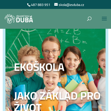
487 883 951
skola@zsduba.cz
EKOŠKOLA
JAKO ZÁKLAD PRO
ŽIVOT