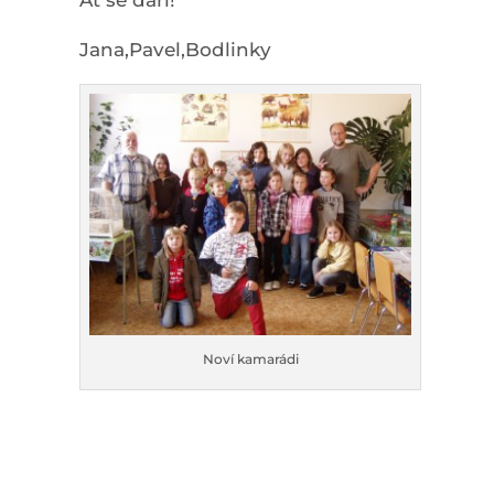
Ať se daří!
Jana,Pavel,Bodlinky
Noví kamarádi