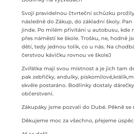
Svojí pravidelnou čtvrteční schůzku prožil
následně do Zákup, do základní školy. Pan u
jinde. Po milém přivítání u autobusu, kde 
přes náměstí ke škole. Trošku, ne, hodně js
dětí, tedy jednou tolik, co u nás. Na chodb
čerstvou kávičku rovnou ve školeJ
Zvířátka mají svou místnost a je jich tam d
pak zebřičky, andulky, pískomilové,králík,m
skvěle postaráno. Bodlinky dostaly dárečky,
občerstvení.
Zákupáky jsme pozvali do Dubé. Pěkně se 
Děkujeme moc za všechno, přejeme úspěchy 