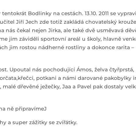
y tentokrát Bodlinky na cestách. 13.10. 2011 se vyp
čitel Jiří Jech zde totiž zakládá chovatelský krouže
na nás čekal nejen Jirka, ale také dvě usměvavá děv
me jim záviděli sportovní areál u školy, hlavně venk
ách jim rostou nádherné rostliny a dokonce rarita – k
ost. Upoutal nás pochodující Ámos, želva čtyřprstá, 
orčata,křečci, potkani a námi darované pakobylky in
 malé dřevěné ježečky, Jaa a Pavel pak dostaly velk
na ně připravímeJ
a super zážitky se zvířátky.