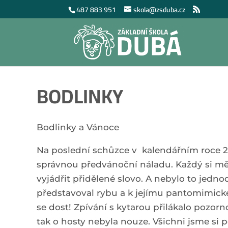
487 883 951
skola@zsduba.cz
BODLINKY
Bodlinky a Vánoce
Na poslední schůzce v kalendářním roce 20
správnou předvánoční náladu. Každý si měl 
vyjádřit přidělené slovo. A nebylo to jed
představoval rybu a k jejímu pantomimickém
se dost! Zpívání s kytarou přilákalo pozorn
tak o hosty nebyla nouze. Všichni jsme si p