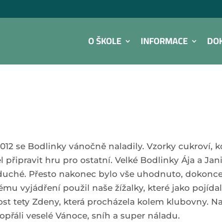
O ŠKOLE
INFORMACE
DO
12 se Bodlinky vánočně naladily. Vzorky cukroví, ko
připravit hru pro ostatní. Velké Bodlinky Ája a Ja
noduché. Přesto nakonec bylo vše uhodnuto, dokonce
u vyjádření použil naše žížalky, které jako pojída
ost tety Zdeny, která procházela kolem klubovny. Na 
opřáli veselé Vánoce, sníh a super náladu.