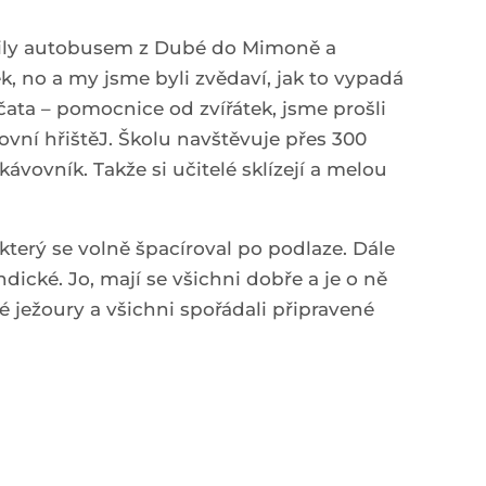
ravily autobusem z Dubé do Mimoně a
k, no a my jsme byli zvědaví, jak to vypadá
čata – pomocnice od zvířátek, jsme prošli
ovní hřištěJ. Školu navštěvuje přes 300
ávovník. Takže si učitelé sklízejí a melou
který se volně špacíroval po podlaze. Dále
dické. Jo, mají se všichni dobře a je o ně
é ježoury a všichni spořádali připravené