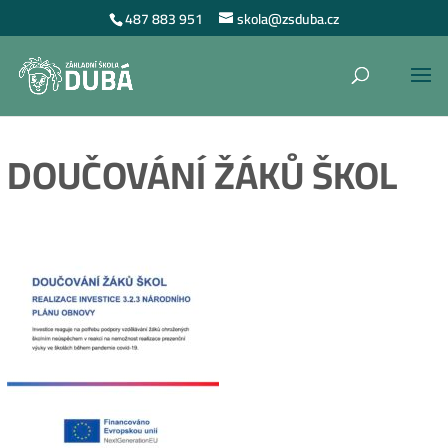
487 883 951
skola@zsduba.cz
DOUČOVÁNÍ ŽÁKŮ ŠKOL