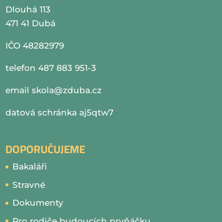
Dlouhá 113
471 41 Dubá
IČO 48282979
telefon 487 883 951-3
email
skola@zduba.cz
datová schránka aj5qtw7
DOPORUČUJEME
Bakaláři
Stravné
Dokumenty
Pro rodiče budoucích prvňáčku