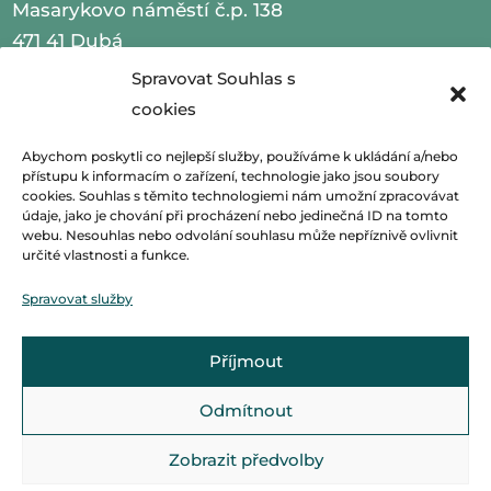
Masarykovo náměstí č.p. 138
471 41 Dubá
Spravovat Souhlas s
IČO 00260479
cookies
telefon 487 870 201
Abychom poskytli co nejlepší služby, používáme k ukládání a/nebo
přístupu k informacím o zařízení, technologie jako jsou soubory
email
podatelna@mestoduba.cz
cookies. Souhlas s těmito technologiemi nám umožní zpracovávat
údaje, jako je chování při procházení nebo jedinečná ID na tomto
webu. Nesouhlas nebo odvolání souhlasu může nepříznivě ovlivnit
web
http://www.mestoduba.cz
určité vlastnosti a funkce.
datová schránka 75ybej8
Spravovat služby
Příjmout
Odmítnout
Zobrazit předvolby
© Základní škola Dubá, vytvořila společnost