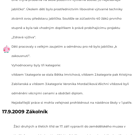
jablíčko“. Úkolem dětí bylo prostřednictvím libovolné výtvarné techniky
ztvárnit svou představu jablíčka. Soutěže se zúčastnilo 40 žáků prvního
stupně a byla tak vhodným doplňkem k právě probíhajícímu projektu
„Zdravá výživa“.
Děti pracovaly s velkým zaujetím a odměnou pro ně bylo jablíčko „k
zakousnutí“.
Vyhodnoceny byly tři kategorie:
vítězem 1.kategorie se stala Bětka Imrichová, vítězem 2.kategorie pak Kristýna
Zabilanská a vítězem 3.kategorie Veronika Mordačíková.Všichni vítězové byli
odměněni věcnými cenami a obdrželi diplom.
Nejzdařilejší práce si mohla veřejnost prohlédnout na nástěnce školy v 1.patře.
17.9.2009 Zákolník
Žáci druhých a třetích tříd se 17. září vypravili do zemědělského muzea v