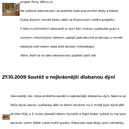
projekt firmy KBV,s.r.o.
Na celkové rekonstrukci se podílela řada pracovníků školy a Města
Dubá, kterým rovněž škola vděčí za financování celého projektu.
V této multifunkční laboratoři si nyní žáci mohou vyzkoušet práci s
různými chemickými látkami, zapojit jednoduché el.obvody a rovněž
sledovat svět kolem sebe pod okuláry mikroskopů.
Všem, kteří se na této rekonstrukci podíleli patří dík.
27.10.2009 Soutěž o nejkrásnější dlabanou dýni
Jako každý rok i letos proběhla soutěž o nejkrásnější dlabanou dýni. Nejvíce se
líbila dýně, kterou vydlabaly děti ve školní družině, na 2. místě byla dýně dětí
ze třetí třídy a 3. místo obsadili Adam Mynařík a Vojta Kůžel. Vybrat tu nej bylo
opravdu velmi těžké. Letos tvořili porotu: Žákovská rada školy, paní uklízečky,