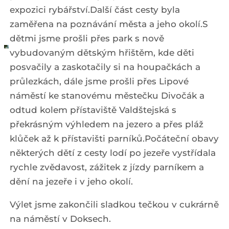
expozici rybářství.Další část cesty byla
zaměřena na poznávání města a jeho okolí.S
dětmi jsme prošli přes park s nově
vybudovaným dětským hřištěm, kde děti
posvačily a zaskotačily si na houpačkách a
průlezkách, dále jsme prošli přes Lipové
náměstí ke stanovému městečku Divočák a
odtud kolem přístaviště Valdštejská s
překrásným výhledem na jezero a přes pláž
klůček až k přístavišti parníků.Počáteční obavy
některých dětí z cesty lodí po jezeře vystřídala
rychle zvědavost, zážitek z jízdy parníkem a
dění na jezeře i v jeho okolí.
Výlet jsme zakončili sladkou tečkou v cukrárně
na náměstí v Doksech.