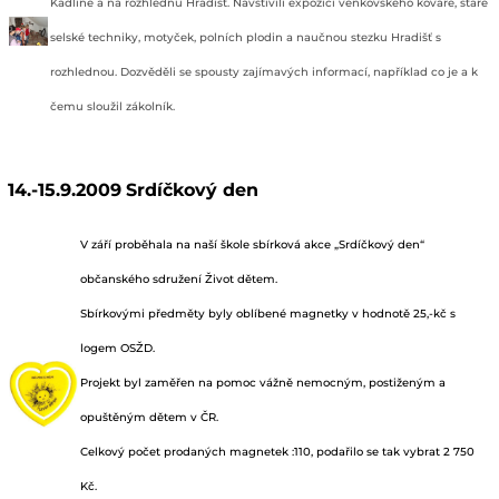
Kadlíně a na rozhlednu Hradišť. Navštívili expozici venkovského kováře, staré
selské techniky, motyček, polních plodin a naučnou stezku Hradišť s
rozhlednou. Dozvěděli se spousty zajímavých informací, například co je a k
čemu sloužil zákolník.
14.-15.9.2009
Srdíčkový den
V září proběhala na naší škole sbírková akce „Srdíčkový den“
občanského sdružení Život dětem.
Sbírkovými předměty byly oblíbené magnetky v hodnotě 25,-kč s
logem OSŽD.
Projekt byl zaměřen na pomoc vážně nemocným, postiženým a
opuštěným dětem v ČR.
Celkový počet prodaných magnetek :110, podařilo se tak vybrat 2 750
Kč.