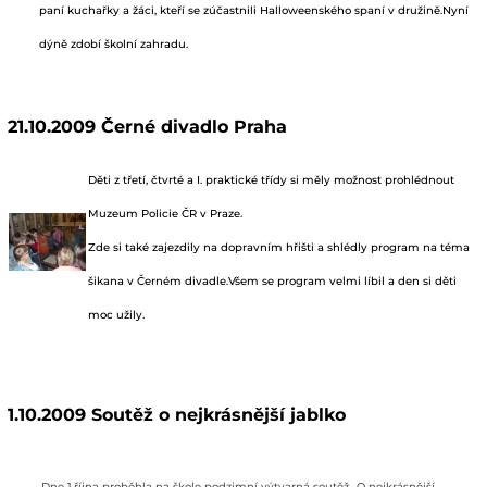
paní kuchařky a žáci, kteří se zúčastnili Halloweenského spaní v družině.Nyní
dýně zdobí školní zahradu.
21.10.2009 Černé divadlo Praha
Děti z třetí, čtvrté a I. praktické třídy si měly možnost prohlédnout
Muzeum Policie ČR v Praze.
Zde si také zajezdily na dopravním hřišti a shlédly program na téma
šikana v Černém divadle.Všem se program velmi líbil a den si děti
moc užily.
1.10.2009 Soutěž o nejkrásnější jablko
Dne 1.října proběhla na škole podzimní výtvarná soutěž „O nejkrásnější