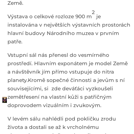
Země.
2
Výstava o celkové rozloze 900 m
je
instalována v největších výstavních prostorách
hlavní budovy Národního muzea v prvním
patře.
Vstupní sál nás přenesl do vesmírného
prostředí. Hlavním exponátem je model Země
a návštěvník jím přímo vstupuje do nitra
planety.Kromě sopečné činnosti a jevům s ní
souvisejícími, si zde deváťáci vyzkoušeli
zemětřesení na vlastní kůži s patřičným
doprovodem vizuálním i zvukovým.
V levém sálu nahlédli pod pokličku zrodu
života a dostali se až k vrcholnému