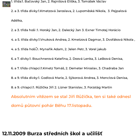
1. třída:1. Bačovský Jan, 2. Rajnišová Eliška, 3. Tomášek Václav
2. a 3. třída dívky:1.Kmetzová Jaroslava, 2. Lupoměská Nikola, 3. Pejpalová
Adélka,
2. a 3. třída hoši :1. Horský Jan, 2. Dalecký Jan 3. Exner Timotej Horácio
4. a 5. třída dívky:1.Vnuková Andrea, 2. Kmetzová Dagmar, 3. Dvořáková Nikola ,
:
4. a 5. třída hoši
1. Mynařík Adam, 2. Jelen Petr, 3. Vorel jakub
6. a 7. dívky:1. Bouchnerová Kateřina, 2. Doová Lenka, 3. Lešková Denisa,
6. a 7. třída chlapci:1.Kmetz Tomáš, 2. Demeter Miroslav, 3. Chadraba Jan
8. a 9. třída dívky:1. Godlová Marie, 2. Sýkorová Andrea, 3. Menclová Denisa,
8. a 9. chlapci:1. Růžička Jiří 2. Lizner Stanislav, 3. Forzstág Martin
Absolutním vítězem se stal Jiří Růžička, ten si také odnesl
domů půtovní pohár Běhu 17.listopadu.
12.11.2009 Burza středních škol a učilišť