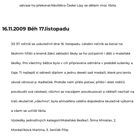
odvaze ho překonat.Návštěva České Lípy se dětem moc líbila.
16.11.2009 Běh 17.listopadu
Již 37. ročník se uskutečnil dne 16. listopadu. Letošní ročník se konal na
školním hřišti a kromě žáků základní školy se ho zúčastnili i děti z mateřské
školky. Pro všechny běžce byla v cíli připravena odměna v podobě sušenky a
čaje. Ti nejlepší si odnesli diplom a jednu deseti sad medailí, které pro tento
závod věnoval p. Kadleček. Protože nám přálo počasí, přišlo i dost rodičů
povzbudit své ratolestí, všichni se navzájem povzbuzovali a někteří nechali na
trati skutečně „všechno“, byla atmosféra celého dopoledne skutečně výborná
a všem se určitě líbila.
Výsledky jednotlivých kategorií:Mateřská školka:1. Šíma Miroslav, 2.
Mordačiková Martina, 3. Jančák Filip