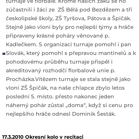
turnaje ve florbale. Kromě našich žáků se ho
zúčastnili i žáci ze ZŠ Bělá pod Bezdězem a tři
českolipské školy, ZŠ Tyršova, Pátova a Špičák.
Stejně jako vloni byly pro nejlepší týmy a hráče
připraveny krásné poháry věnované p.
Kadlečkem. S organizací turnaje pomohl i pan
Slovák, který pomohl s přepravou mantinelů a k
pohodovému průběhu turnaje přispěl i
akreditovaný rozhodčí florbalové unie p.
Procházka.Vítězem turnaje se stala stejně jako
vloni ZŠ Špičák, na naše chlapce zbylo letos
poslední 5. místo. přesto nakonec jeden
náherný pohár zůstal „doma“, když si cenu pro
nejlepšího hráče odnesl Dominik Šesták.
17.3.2010 Okresní kolo v recitaci