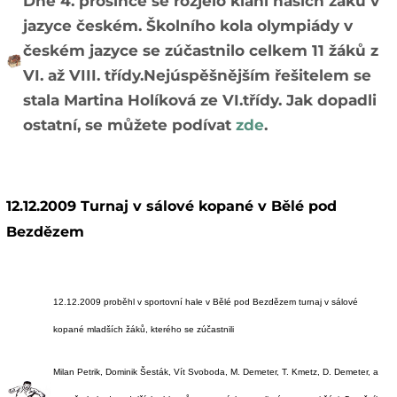
Dne 4. prosince se rozjelo klání našich žáků v
jazyce českém. Školního kola olympiády v
českém jazyce se zúčastnilo celkem 11 žáků z
VI. až VIII. třídy.
Nejúspěšnějším řešitelem se
stala Martina Holíková ze VI.třídy. Jak dopadli
ostatní, se můžete podívat
zde
.
12.12.2009 Turnaj v sálové kopané v Bělé pod
Bezdězem
12.12.2009 proběhl v sportovní hale v Bělé pod Bezdězem turnaj v sálové
kopané mladších žáků, kterého se zúčastnili
Milan Petrik, Dominik Šesták, Vít Svoboda, M. Demeter, T. Kmetz, D. Demeter, a