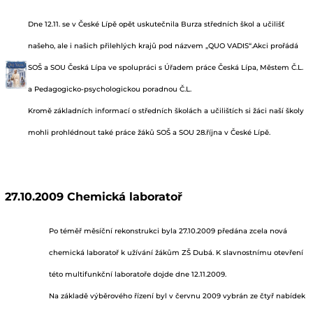
Dne 12.11. se v České Lípě opět uskutečnila Burza středních škol a učilišť
našeho, ale i našich přilehlých krajů pod názvem „QUO VADIS“.Akci prořádá
SOŠ a SOU Česká Lípa ve spolupráci s Úřadem práce Česká Lípa, Městem Č.L.
a Pedagogicko-psychologickou poradnou Č.L.
Kromě základních informací o středních školách a učilištích si žáci naší školy
mohli prohlédnout také práce žáků SOŠ a SOU 28.října v České Lípě.
27.10.2009 Chemická laboratoř
Po téměř měsíční rekonstrukci byla 27.10.2009 předána zcela nová
chemická laboratoř k užívání žákům ZŠ Dubá. K slavnostnímu otevření
této multifunkční laboratoře dojde dne 12.11.2009.
Na základě výběrového řízení byl v červnu 2009 vybrán ze čtyř nabídek