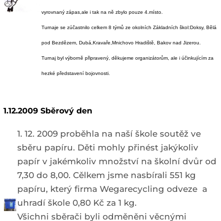
vyrovnaný zápas,ale i tak na ně zbylo pouze 4.místo.
Turnaje se zúčastnilo celkem 8 týmů ze okolních Základních škol:Doksy, Bělá
pod Bezdězem, Dubá,Kravaře,Mnichovo Hradiště, Bakov nad Jizerou.
Turnaj byl výborně připravený, děkujeme organizátorům, ale i účinkujícím za
hezké představení bojovnosti.
1.12.2009 Sběrový den
1. 12. 2009 proběhla na naší škole soutěž ve
sběru papíru. Děti mohly přinést jakýkoliv
papír v jakémkoliv množství na školní dvůr od
7,30 do 8,00. Cělkem jsme nasbírali 551 kg
papíru, který firma Wegarecycling odveze a
uhradí škole 0,80 Kč za 1 kg.
Všichni sběrači byli odměněni věcnými