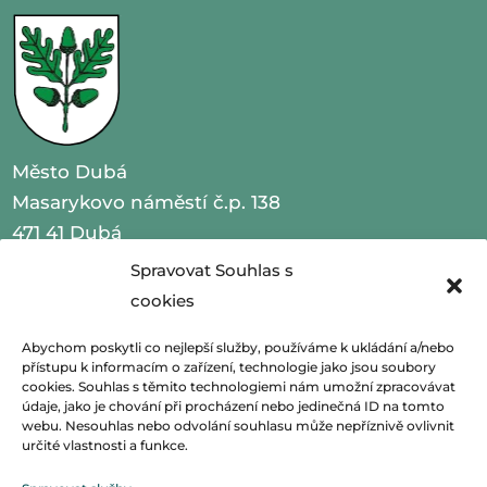
Město Dubá
Masarykovo náměstí č.p. 138
471 41 Dubá
Spravovat Souhlas s
IČO 00260479
cookies
telefon 487 870 201
Abychom poskytli co nejlepší služby, používáme k ukládání a/nebo
přístupu k informacím o zařízení, technologie jako jsou soubory
email
podatelna@mestoduba.cz
cookies. Souhlas s těmito technologiemi nám umožní zpracovávat
údaje, jako je chování při procházení nebo jedinečná ID na tomto
web
http://www.mestoduba.cz
webu. Nesouhlas nebo odvolání souhlasu může nepříznivě ovlivnit
určité vlastnosti a funkce.
datová schránka 75ybej8