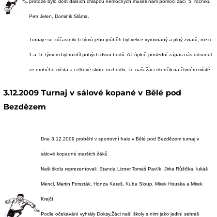
protože bylo dost dalších chlapců nemocných museli nám pomoci žáci 5. ročníku
Petr Jelen, Dominik Sláma.
Turnaje se zúčastnilo 6 týmů jeho průběh byl velice vyrovnaný a plný zvratů, mezi
1.a 5. týmem byl rozdíl pohých dvou bodů. Až úplně poslední zápas nás odsunul
ze druhého místa a celkové skóre rozhodlo, že naši žáci skončili na čtvrtém místě.
3.12.2009 Turnaj v sálové kopané v Bělé pod
Bezdězem
Dne 3.12.2009 proběhl v sportovní hale v Bělé pod Bezdězem turnaj v
sálové kopadné starších žáků.
Naši školu reprezentovali. Standa Lizner,Tomáš Pavlík, Jirka Růžička, lukáš
Mencl, Martin Forszták, Honza Kareš, Kuba Sloup, Mirek Houska a Mirek
Krejčí.
Podle očekávání vyhrály Doksy.Žáci naší školy s nimi jako jediní sehráli