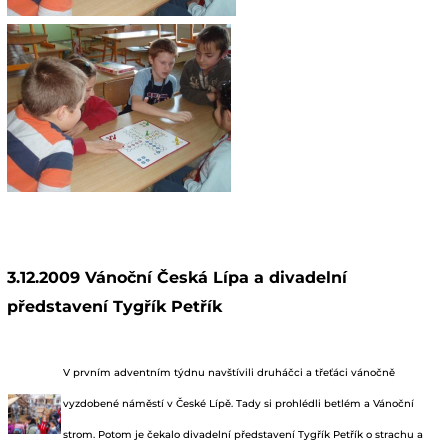
3.12.2009 Vánoční Česká Lípa a divadelní
představení Tygřík Petřík
V prvním adventním týdnu navštívili druháčci a třeťáci vánočně
vyzdobené náměstí v České Lípě. Tady si prohlédli betlém a Vánoční
strom. Potom je čekalo divadelní představení Tygřík Petřík o strachu a