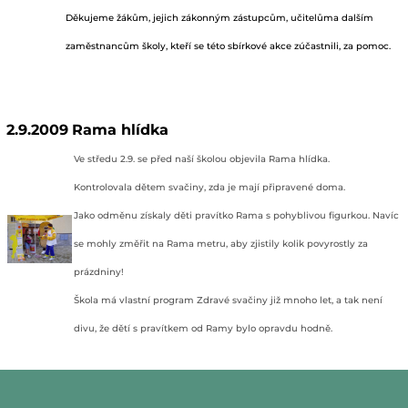
Děkujeme žákům, jejich zákonným zástupcům, učitelůma dalším
zaměstnancům školy, kteří se této sbírkové akce zúčastnili, za pomoc.
2.9.2009
Rama hlídka
Ve středu 2.9. se před naší školou objevila Rama hlídka.
Kontrolovala dětem svačiny, zda je mají připravené doma.
Jako odměnu získaly děti pravítko Rama s pohyblivou figurkou. Navíc
se mohly změřit na Rama metru, aby zjistily kolik povyrostly za
prázdniny!
Škola má vlastní program Zdravé svačiny již mnoho let, a tak není
divu, že dětí s pravítkem od Ramy bylo opravdu hodně.