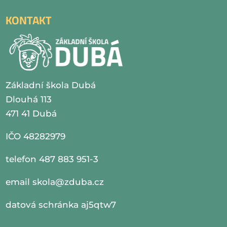
KONTAKT
Základní škola Dubá
Dlouhá 113
471 41 Dubá
IČO 48282979
telefon 487 883 951-3
email
skola@zduba.cz
datová schránka aj5qtw7