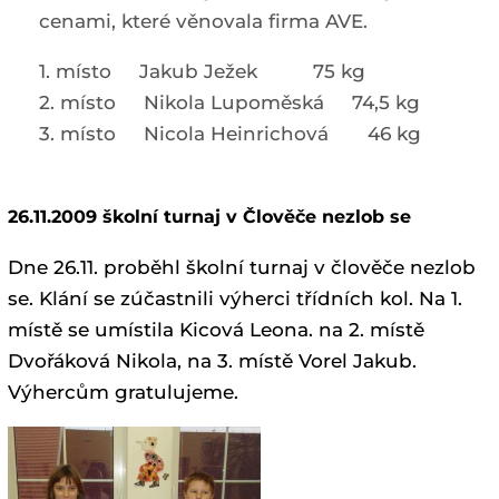
cenami, které věnovala firma AVE.
1. místo Jakub Ježek 75 kg
2. místo Nikola Lupoměská 74,5 kg
3. místo Nicola Heinrichová 46 kg
26.11.2009 školní turnaj v Člověče nezlob se
Dne 26.11. proběhl školní turnaj v člověče nezlob
se. Klání se zúčastnili výherci třídních kol. Na 1.
místě se umístila Kicová Leona. na 2. místě
Dvořáková Nikola, na 3. místě Vorel Jakub.
Výhercům gratulujeme.