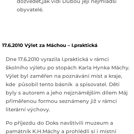
dozvědět,jak vidí Dubou její nejmladší
obyvatelé.
17.6.2010 Výlet za Máchou – I.praktická
Dne 17.6.2010 vyrazila I.praktická v rámci
školního výletu po stopách Karla Hynka Máchy.
Výlet byl zaměřen na poznávání míst a kraje,
kde působil tento básník a spisovatel. Děti
byly s autorem a jeho nejznámějším dílem Máj
přiměřenou formou seznámeny již v rámci
literární výchovy.
Po příjezdu do Doks navštívili muzeum a
památník K.H.Máchy a prohlédli si i místní