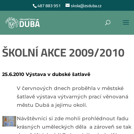
487 883 951
skola@zsduba.cz
ŠKOLNÍ AKCE 2009/2010
25
.6.2010 Výstava v dubské šatlavě
V červnových dnech proběhla v městské
šatlavě výstava výtvarných prací věnovaná
městu Dubá a jejimu okolí.
Návštěvníci si zde mohli prohlédnout řadu
krásných uměleckých děla a zároveň se tak