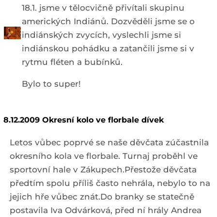
18.1. jsme v tělocvičně přivítali skupinu
amerických Indiánů. Dozvěděli jsme se o
indiánských zvycích, vyslechli jsme si
indiánskou pohádku a zatančili jsme si v
rytmu fléten a bubínků.
Bylo to super!
8.12.2009 Okresní kolo ve florbale dívek
Letos vůbec poprvé se naše děvčata zúčastnila
okresního kola ve florbale. Turnaj proběhl ve
sportovní hale v Zákupech.Přestože děvčata
předtím spolu příliš často nehrála, nebylo to na
jejich hře vůbec znát.Do branky se statečně
postavila Iva Odvárková, před ní hrály Andrea