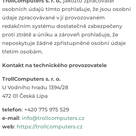
TrollComputers s. r. o.
, jakožto zpracovatel
osobních údajů tímto prohlašuje, že jsou osobní
údaje zpracovávané v jí provozovaném
redakčním systému dostatečně zabezpečeny
proti ztrátě a úniku a zároveň prohlašuje, že
neposkytuje žádné zpřístupněné osobní údaje
třetím osobám.
Kontakt na technického provozovatele
TrollComputers s. r. o.
U Vodního hradu 1394/28
472 01 Česká Lípa
telefon
: +420 775 975 529
e-mail
:
info@trollcomputers.cz
web
:
https://trollcomputers.cz