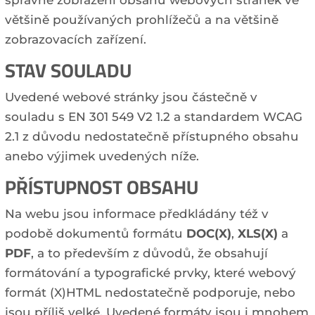
správné zobrazení obsahu webových stránek ve
většině používaných prohlížečů a na většině
zobrazovacích zařízení.
STAV SOULADU
Uvedené webové stránky jsou částečně v
souladu s EN 301 549 V2 1.2 a standardem WCAG
2.1 z důvodu nedostatečně přístupného obsahu
anebo výjimek uvedených níže.
PŘÍSTUPNOST OBSAHU
Na webu jsou informace předkládány též v
podobě dokumentů formátu
DOC(X)
,
XLS(X)
a
PDF
, a to především z důvodů, že obsahují
formátování a typografické prvky, které webový
formát (X)HTML nedostatečně podporuje, nebo
jsou příliš velké. Uvedené formáty jsou i mnohem