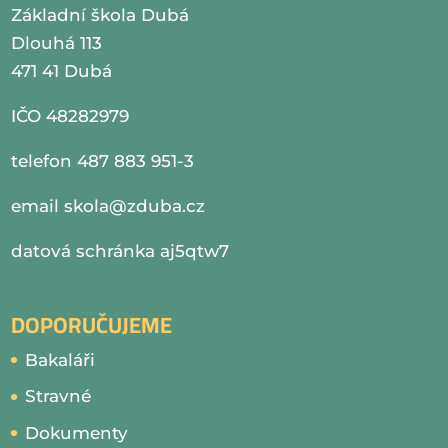
Základní škola Dubá
Dlouhá 113
471 41 Dubá
IČO 48282979
telefon 487 883 951-3
email
skola@zduba.cz
datová schránka aj5qtw7
DOPORUČUJEME
Bakaláři
Stravné
Dokumenty