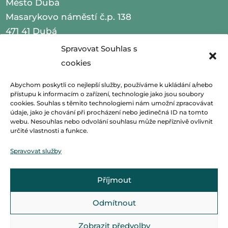
Město Dubá
Masarykovo náměstí č.p. 138
471 41 Dubá
Spravovat Souhlas s
IČO 00260479
cookies
telefon 487 870 201
Abychom poskytli co nejlepší služby, používáme k ukládání a/nebo
přístupu k informacím o zařízení, technologie jako jsou soubory
email
podatelna@mestoduba.cz
cookies. Souhlas s těmito technologiemi nám umožní zpracovávat
údaje, jako je chování při procházení nebo jedinečná ID na tomto
web
http://www.mestoduba.cz
webu. Nesouhlas nebo odvolání souhlasu může nepříznivě ovlivnit
určité vlastnosti a funkce.
datová schránka 75ybej8
Spravovat služby
Příjmout
Odmítnout
Zobrazit předvolby