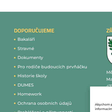
DOPORUČUJEME
Z
Bakaláři
Stravné
Dokumenty
Pro rodiče budoucích prvňáčku
Mě
Historie školy
Ma
DUMES
47
Homework
IČ
Ochrana osobních údajů
Abychom pos
te
informacím 