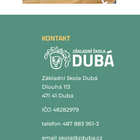
KONTAKT
Základní škola Dubá
Dlouhá 113
471 41 Dubá
IČO 48282979
telefon 487 883 951-3
email
skola@zduba.cz