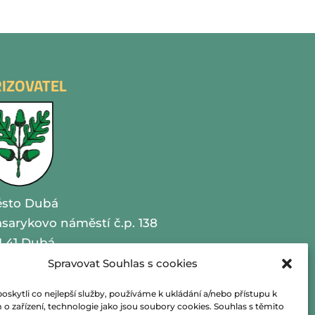
ŘIZOVATEL
sto Dubá
sarykovo náměstí č.p. 138
1 41 Dubá
Spravovat Souhlas s cookies
O 00260479
kytli co nejlepší služby, používáme k ukládání a/nebo přístupu k
lefon 487 870 201
o zařízení, technologie jako jsou soubory cookies. Souhlas s těmito