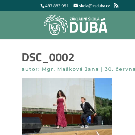
487 883 951
skola@zsduba.cz
DSC_0002
autor:
Mgr. Mašková Jana
|
30. červn