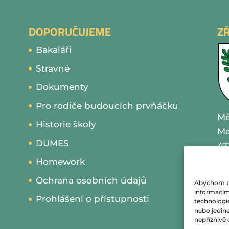
DOPORUČUJEME
Z
Bakaláři
Stravné
Dokumenty
Pro rodiče budoucích prvňáčku
Mě
Historie školy
Ma
DUMES
47
Homework
IČ
Ochrana osobních údajů
Abychom pos
te
informacím 
Prohlášení o přístupnosti
technologi
nebo jedin
em
nepříznivě o