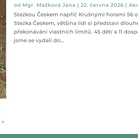
od
Mgr. Mašková Jana
|
22. června 2026
|
Akc
Stezkou Českem napříč Krušnými horami 56 odv
Stezka Českem, většina lidí si představí dlou
překonávání vlastních limitů. 45 dětí a 11 dosp
jsme se vydali do...
 »