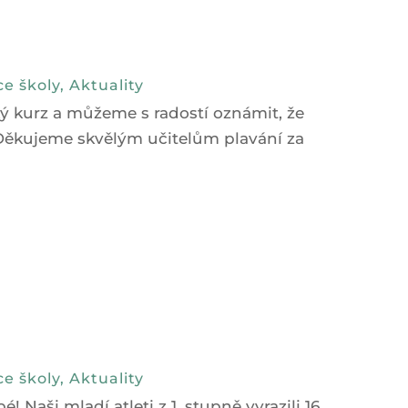
e školy
,
Aktuality
ký kurz a můžeme s radostí oznámit, že
 . Děkujeme skvělým učitelům plavání za
e školy
,
Aktuality
Naši mladí atleti z 1. stupně vyrazili 16.