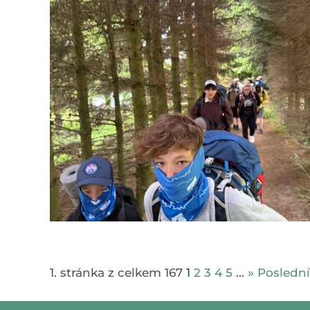
1. stránka z celkem 167
1
2
3
4
5
...
»
Poslední