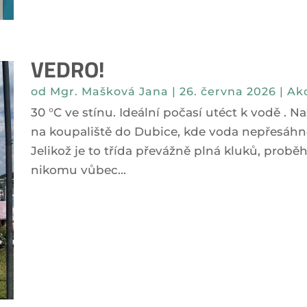
VEDRO!
od
Mgr. Mašková Jana
|
26. června 2026
|
Akc
30 °C ve stínu. Ideální počasí utéct k vodě . N
na koupaliště do Dubice, kde voda nepřesáhne
Jelikož je to třída převážně plná kluků, probě
nikomu vůbec...