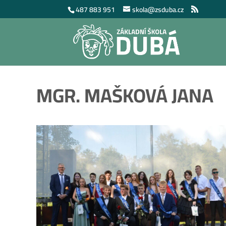
487 883 951
skola@zsduba.cz
MGR. MAŠKOVÁ JANA