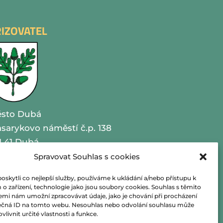
ŘIZOVATEL
sto Dubá
sarykovo náměstí č.p. 138
1 41 Dubá
Spravovat Souhlas s cookies
O 00260479
kytli co nejlepší služby, používáme k ukládání a/nebo přístupu k
lefon 487 870 201
o zařízení, technologie jako jsou soubory cookies. Souhlas s těmito
emi nám umožní zpracovávat údaje, jako je chování při procházení
ečná ID na tomto webu. Nesouhlas nebo odvolání souhlasu může
ail
podatelna@mestoduba.cz
vlivnit určité vlastnosti a funkce.