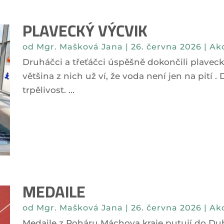
PLAVECKÝ VÝCVIK
od
Mgr. Mašková Jana
|
26. června 2026
|
Akc
Druháčci a třeťáčci úspěšně dokončili plavec
většina z nich už ví, že voda není jen na pití
trpělivost. ...
MEDAILE
od
Mgr. Mašková Jana
|
26. června 2026
|
Akc
Medaile z Poháru Máchova kraje putují do Dubé! 