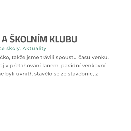
 A ŠKOLNÍM KLUBU
ce školy
,
Aktuality
íčko, takže jsme trávili spoustu času venku.
j v přetahování lanem, parádní venkovní
 byli uvnitř, stavělo se ze stavebnic, z