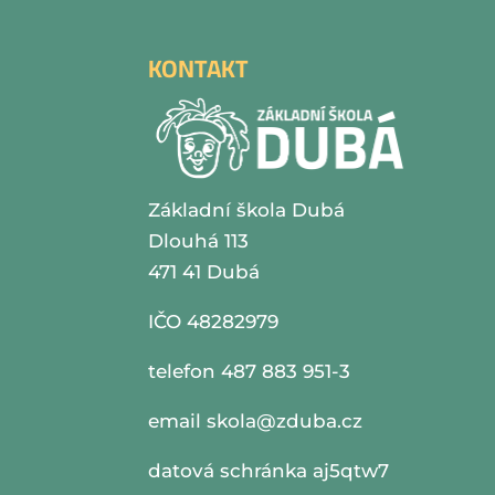
KONTAKT
Základní škola Dubá
Dlouhá 113
471 41 Dubá
IČO 48282979
telefon 487 883 951-3
email
skola@zduba.cz
datová schránka aj5qtw7