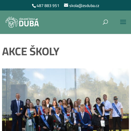
487 883 951
skola@zsduba.cz
AKCE ŠKOLY