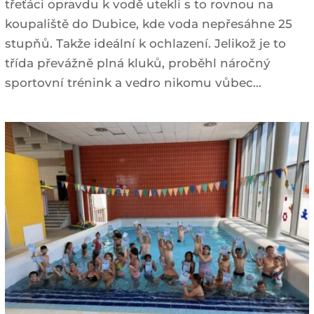
třeťáci opravdu k vodě utekli s to rovnou na
koupaliště do Dubice, kde voda nepřesáhne 25
stupňů. Takže ideální k ochlazení. Jelikož je to
třída převážně plná kluků, proběhl náročný
sportovní trénink a vedro nikomu vůbec...