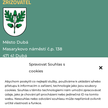
ZŘIZOVATEL
Město Dubá
Masarykovo náměstí č.p. 138
471 41 Dubá
Spravovat Souhlas s
IČO 00260479
cookies
telefon 487 870 201
Abychom poskytli co nejlepší služby, používáme k ukládání a/nebo
přístupu k informacím o zařízení, technologie jako jsou soubory
email
podatelna@mestoduba.cz
cookies. Souhlas s těmito technologiemi nám umožní zpracovávat
údaje, jako je chování při procházení nebo jedinečná ID na tomto
web
http://www.mestoduba.cz
webu. Nesouhlas nebo odvolání souhlasu může nepříznivě ovlivnit
určité vlastnosti a funkce.