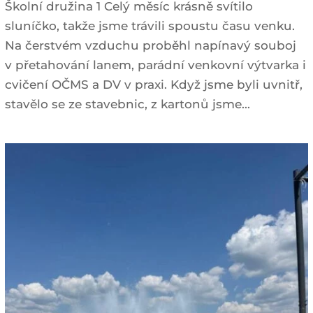
Školní družina 1 Celý měsíc krásně svítilo
sluníčko, takže jsme trávili spoustu času venku.
Na čerstvém vzduchu proběhl napínavý souboj
v přetahování lanem, parádní venkovní výtvarka i
cvičení OČMS a DV v praxi. Když jsme byli uvnitř,
stavělo se ze stavebnic, z kartonů jsme...