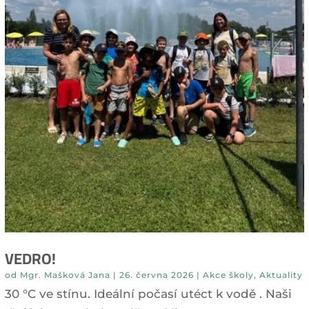
VEDRO!
od
Mgr. Mašková Jana
|
26. června 2026
|
Akce školy
,
Aktuality
30 °C ve stínu. Ideální počasí utéct k vodě . Naši