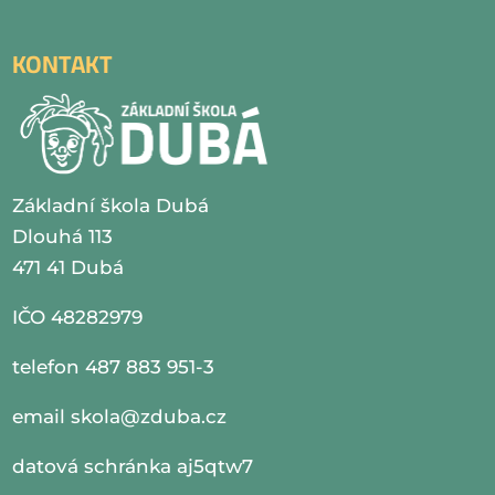
KONTAKT
Základní škola Dubá
Dlouhá 113
471 41 Dubá
IČO 48282979
telefon 487 883 951-3
email
skola@zduba.cz
datová schránka aj5qtw7