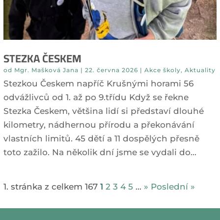
STEZKA ČESKEM
od
Mgr. Mašková Jana
|
22. června 2026
|
Akce školy
,
Aktuality
Stezkou Českem napříč Krušnými horami 56
odvážlivců od 1. až po 9.třídu Když se řekne
Stezka Českem, většina lidí si představí dlouhé
kilometry, nádhernou přírodu a překonávání
vlastních limitů. 45 dětí a 11 dospělých přesně
toto zažilo. Na několik dní jsme se vydali do...
1. stránka z celkem 167
1
2
3
4
5
...
»
Poslední »