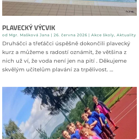
PLAVECKÝ VÝCVIK
od
Mgr. Mašková Jana
|
26. června 2026
|
Akce školy
,
Aktuality
Druháčci a třeťáčci úspěšně dokončili plavecký
kurz a můžeme s radostí oznámit, že většina z
nich už ví, že voda není jen na pití . Děkujeme
skvělým učitelům plavání za trpělivost. ...