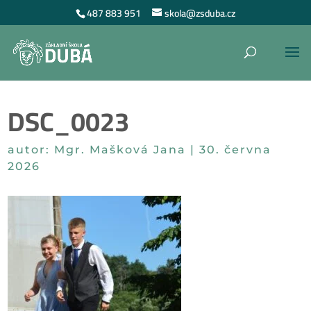
487 883 951
skola@zsduba.cz
DSC_0023
autor:
Mgr. Mašková Jana
|
30. června
2026