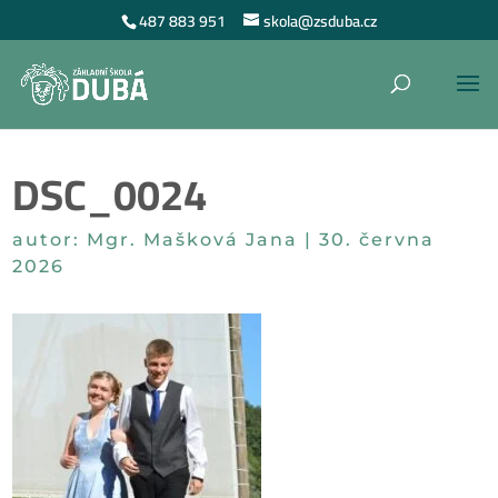
487 883 951
skola@zsduba.cz
DSC_0024
autor:
Mgr. Mašková Jana
|
30. června
2026