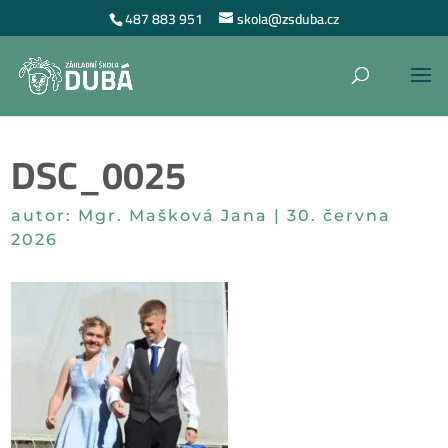
487 883 951
skola@zsduba.cz
DSC_0025
autor:
Mgr. Mašková Jana
|
30. června
2026