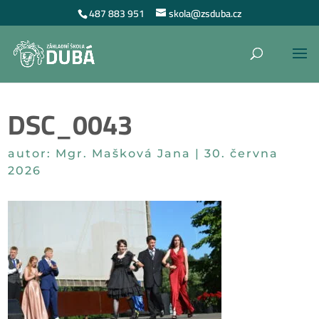
487 883 951
skola@zsduba.cz
DSC_0043
autor:
Mgr. Mašková Jana
|
30. června
2026