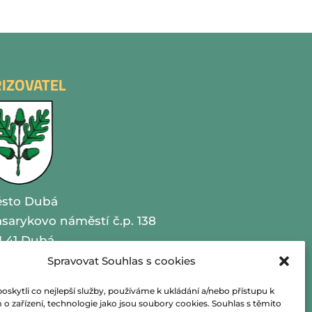
ŘIZOVATEL
sto Dubá
sarykovo náměstí č.p. 138
1 41 Dubá
Spravovat Souhlas s cookies
O 00260479
kytli co nejlepší služby, používáme k ukládání a/nebo přístupu k
lefon 487 870 201
o zařízení, technologie jako jsou soubory cookies. Souhlas s těmito