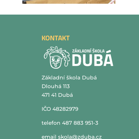
KONTAKT
Základní škola Dubá
Dlouhá 113
471 41 Dubá
IČO 48282979
telefon 487 883 951-3
email
skola@zduba.cz