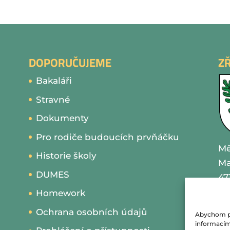
DOPORUČUJEME
Z
Bakaláři
Stravné
Dokumenty
Pro rodiče budoucích prvňáčku
Mě
Historie školy
Ma
DUMES
47
Homework
IČ
Ochrana osobních údajů
Abychom pos
te
informacím 