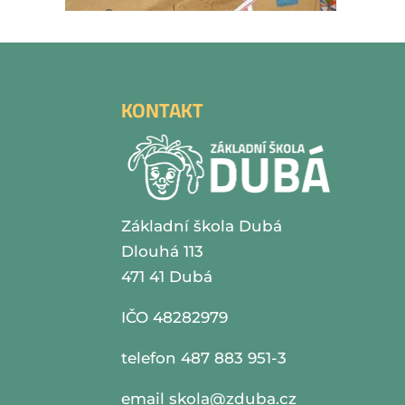
KONTAKT
Základní škola Dubá
Dlouhá 113
471 41 Dubá
IČO 48282979
telefon 487 883 951-3
email
skola@zduba.cz