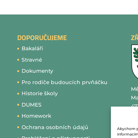
DOPORUČUJEME
Z
Bakaláři
Stravné
Dokumenty
Pro rodiče budoucích prvňáčku
Mě
Historie školy
Ma
DUMES
47
Homework
IČ
Ochrana osobních údajů
Abychom pos
te
informacím 