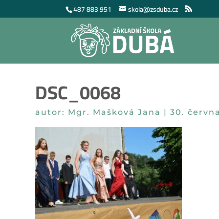
487 883 951
skola@zsduba.cz
DSC_0068
autor:
Mgr. Mašková Jana
|
30. červn