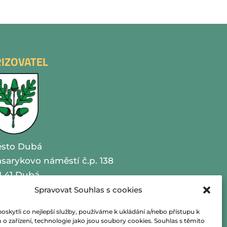
ŘIZOVATEL
sto Dubá
sarykovo náměstí č.p. 138
1 41 Dubá
Spravovat Souhlas s cookies
O 00260479
kytli co nejlepší služby, používáme k ukládání a/nebo přístupu k
lefon 487 870 201
o zařízení, technologie jako jsou soubory cookies. Souhlas s těmito