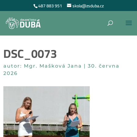
487 883 951
skola@zsduba.cz
DSC_0073
autor:
Mgr. Mašková Jana
|
30. června
2026