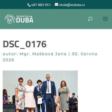
487 883 951
skola@zsduba.cz
DSC_0176
autor:
Mgr. Mašková Jana
|
30. června
2026