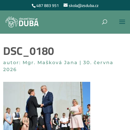
487 883 951
skola@zsduba.cz
DSC_0180
autor:
Mgr. Mašková Jana
|
30. června
2026