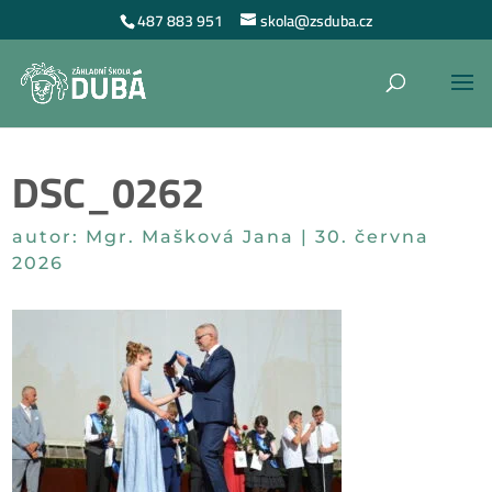
487 883 951
skola@zsduba.cz
DSC_0262
autor:
Mgr. Mašková Jana
|
30. června
2026