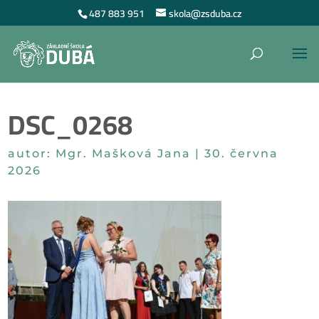
487 883 951
skola@zsduba.cz
DSC_0268
autor:
Mgr. Mašková Jana
|
30. června
2026