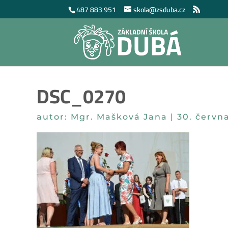
487 883 951
skola@zsduba.cz
DSC_0270
autor:
Mgr. Mašková Jana
|
30. červn