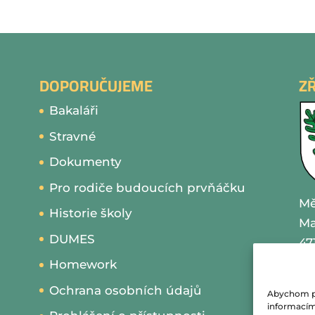
DOPORUČUJEME
Z
Bakaláři
Stravné
Dokumenty
Pro rodiče budoucích prvňáčku
Mě
Historie školy
Ma
DUMES
47
Homework
IČ
Ochrana osobních údajů
Abychom pos
te
informacím 