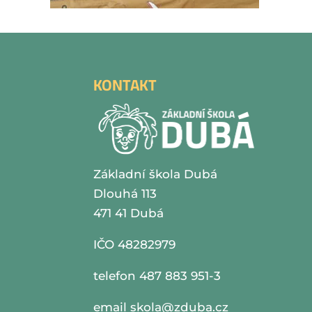
KONTAKT
Základní škola Dubá
Dlouhá 113
471 41 Dubá
IČO 48282979
telefon 487 883 951-3
email
skola@zduba.cz