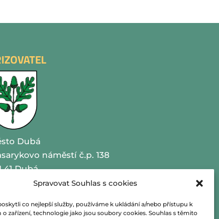
ŘIZOVATEL
sto Dubá
sarykovo náměstí č.p. 138
1 41 Dubá
Spravovat Souhlas s cookies
O 00260479
kytli co nejlepší služby, používáme k ukládání a/nebo přístupu k
lefon 487 870 201
o zařízení, technologie jako jsou soubory cookies. Souhlas s těmito