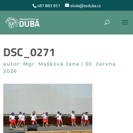
487 883 951
skola@zsduba.cz
DSC_0271
autor:
Mgr. Mašková Jana
|
30. června
2026