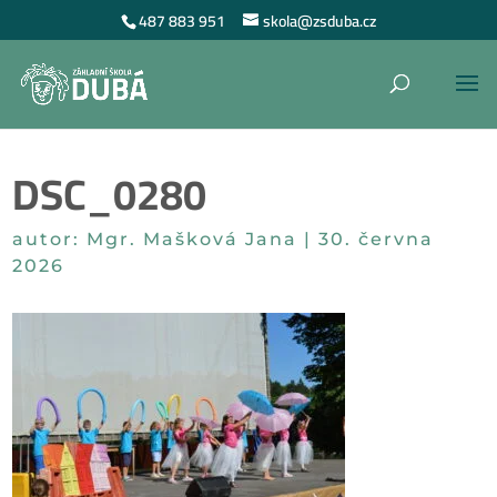
487 883 951
skola@zsduba.cz
DSC_0280
autor:
Mgr. Mašková Jana
|
30. června
2026