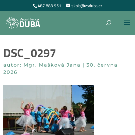
487 883 951
skola@zsduba.cz
DSC_0297
autor:
Mgr. Mašková Jana
|
30. června
2026