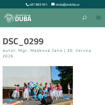
487 883 951
skola@zsduba.cz
DSC_0299
autor:
Mgr. Mašková Jana
|
30. června
2026