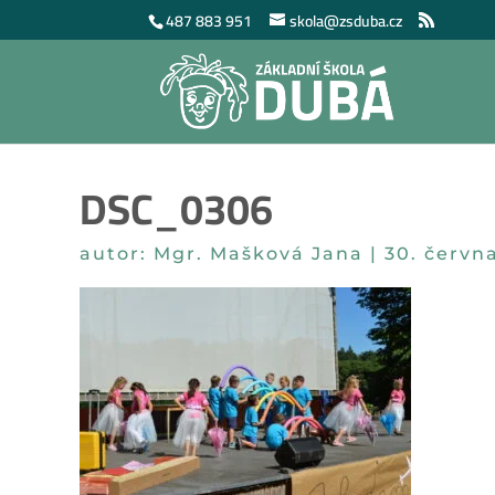
487 883 951
skola@zsduba.cz
DSC_0306
autor:
Mgr. Mašková Jana
|
30. červn