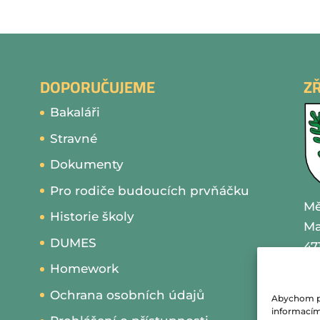
DOPORUČUJEME
Z
Bakaláři
Stravné
Dokumenty
Pro rodiče budoucích prvňáčku
Mě
Historie školy
Ma
DUMES
47
Homework
IČ
Ochrana osobních údajů
Abychom pos
te
informacím 