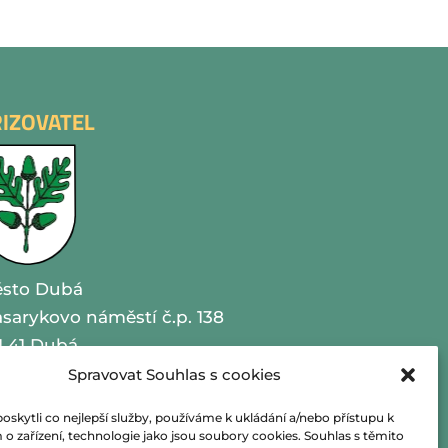
ŘIZOVATEL
sto Dubá
sarykovo náměstí č.p. 138
1 41 Dubá
Spravovat Souhlas s cookies
O 00260479
kytli co nejlepší služby, používáme k ukládání a/nebo přístupu k
lefon 487 870 201
o zařízení, technologie jako jsou soubory cookies. Souhlas s těmito