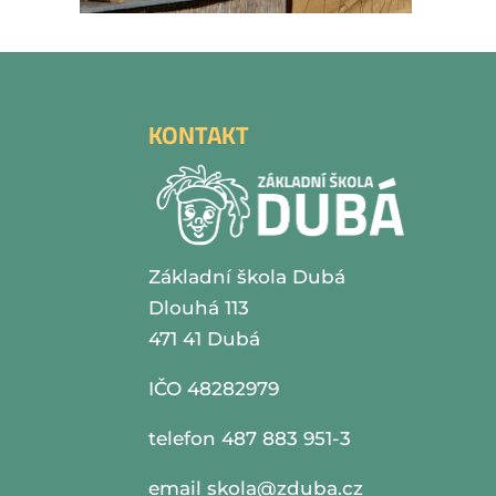
KONTAKT
Základní škola Dubá
Dlouhá 113
471 41 Dubá
IČO 48282979
telefon 487 883 951-3
email
skola@zduba.cz