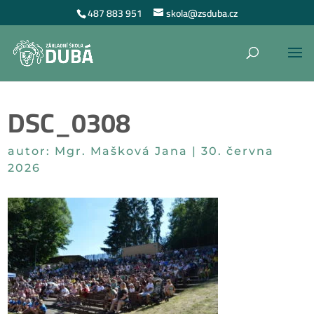
487 883 951
skola@zsduba.cz
DSC_0308
autor:
Mgr. Mašková Jana
|
30. června
2026