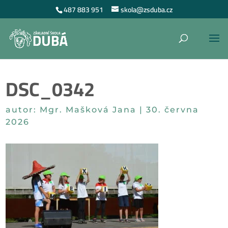
487 883 951
skola@zsduba.cz
DSC_0342
autor:
Mgr. Mašková Jana
|
30. června
2026