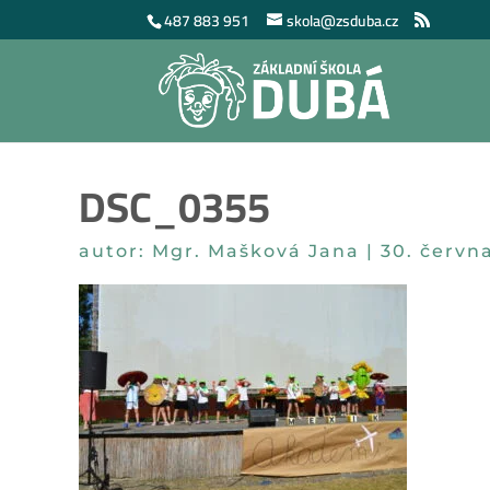
487 883 951
skola@zsduba.cz
DSC_0355
autor:
Mgr. Mašková Jana
|
30. červn