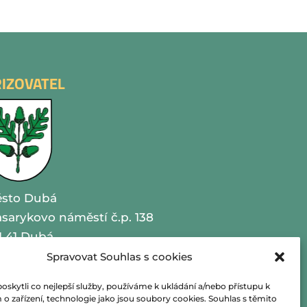
ŘIZOVATEL
sto Dubá
sarykovo náměstí č.p. 138
1 41 Dubá
Spravovat Souhlas s cookies
O 00260479
kytli co nejlepší služby, používáme k ukládání a/nebo přístupu k
lefon 487 870 201
o zařízení, technologie jako jsou soubory cookies. Souhlas s těmito