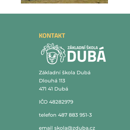
KONTAKT
Základní škola Dubá
Dlouhá 113
471 41 Dubá
IČO 48282979
telefon 487 883 951-3
email
skola@zduba.cz