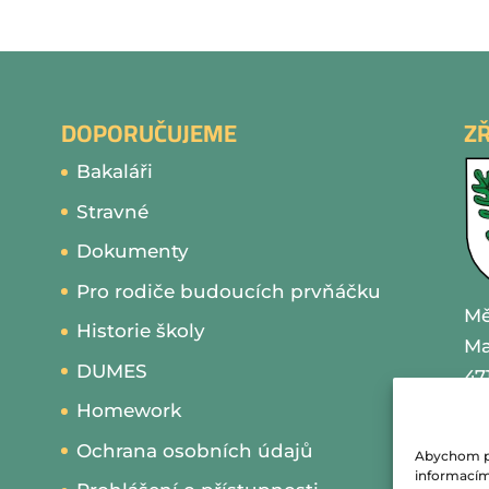
DOPORUČUJEME
Z
Bakaláři
Stravné
Dokumenty
Pro rodiče budoucích prvňáčku
Mě
Historie školy
Ma
DUMES
47
Homework
IČ
Ochrana osobních údajů
Abychom pos
te
informacím 