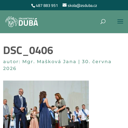
487 883 951
skola@zsduba.cz
DSC_0406
autor:
Mgr. Mašková Jana
|
30. června
2026