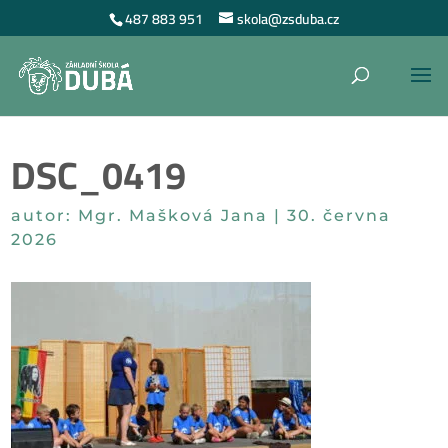
487 883 951
skola@zsduba.cz
DSC_0419
autor:
Mgr. Mašková Jana
|
30. června
2026