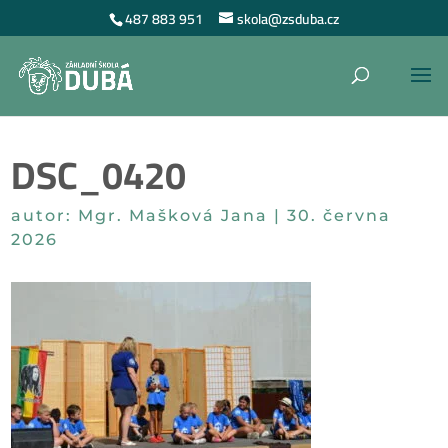
487 883 951
skola@zsduba.cz
DSC_0420
autor:
Mgr. Mašková Jana
|
30. června
2026