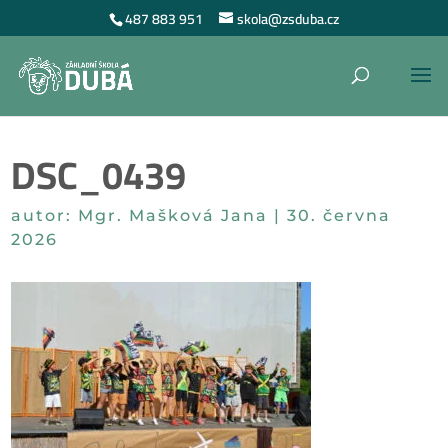
487 883 951
skola@zsduba.cz
DSC_0439
autor:
Mgr. Mašková Jana
|
30. června
2026