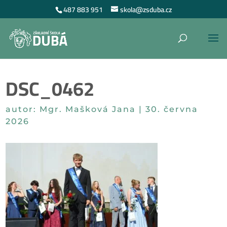
487 883 951
skola@zsduba.cz
DSC_0462
autor:
Mgr. Mašková Jana
|
30. června
2026