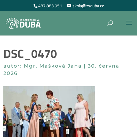
487 883 951
skola@zsduba.cz
DSC_0470
autor:
Mgr. Mašková Jana
|
30. června
2026