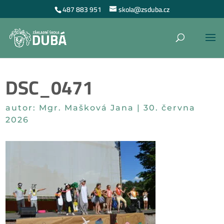
487 883 951
skola@zsduba.cz
DSC_0471
autor:
Mgr. Mašková Jana
|
30. června
2026