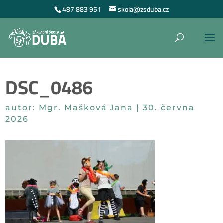
487 883 951
skola@zsduba.cz
DSC_0486
autor:
Mgr. Mašková Jana
|
30. června
2026