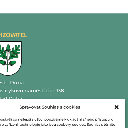
ŘIZOVATEL
sto Dubá
sarykovo náměstí č.p. 138
1 41 Dubá
Spravovat Souhlas s cookies
O 00260479
kytli co nejlepší služby, používáme k ukládání a/nebo přístupu k
lefon 487 870 201
o zařízení, technologie jako jsou soubory cookies. Souhlas s těmito