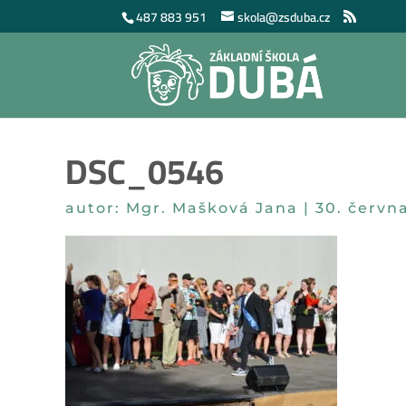
487 883 951
skola@zsduba.cz
DSC_0546
autor:
Mgr. Mašková Jana
|
30. červn