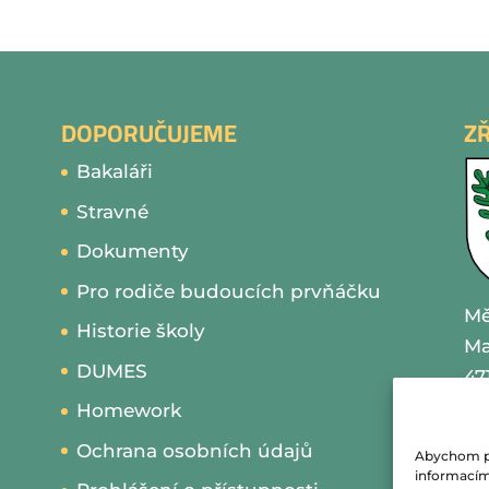
DOPORUČUJEME
Z
Bakaláři
Stravné
Dokumenty
Pro rodiče budoucích prvňáčku
Mě
Historie školy
Ma
DUMES
47
Homework
IČ
Ochrana osobních údajů
Abychom pos
te
informacím 