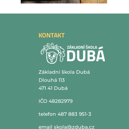
KONTAKT
Základní škola Dubá
Dlouhá 113
471 41 Dubá
IČO 48282979
telefon 487 883 951-3
email
skola@zduba.cz