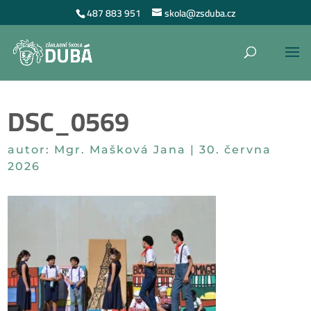
487 883 951
skola@zsduba.cz
DSC_0569
autor:
Mgr. Mašková Jana
|
30. června
2026