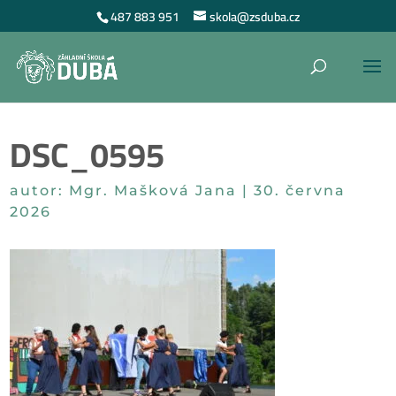
487 883 951
skola@zsduba.cz
DSC_0595
autor:
Mgr. Mašková Jana
|
30. června
2026