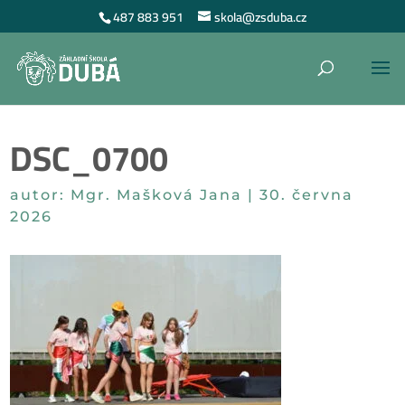
487 883 951
skola@zsduba.cz
DSC_0700
autor:
Mgr. Mašková Jana
|
30. června
2026