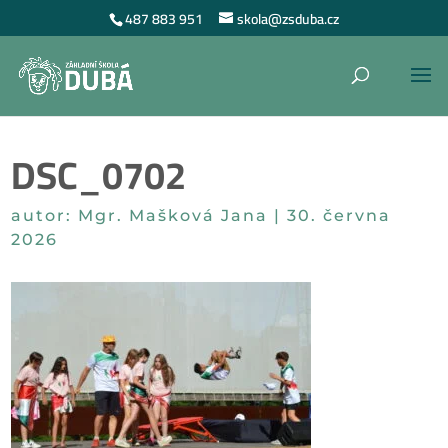
487 883 951
skola@zsduba.cz
DSC_0702
autor:
Mgr. Mašková Jana
|
30. června
2026