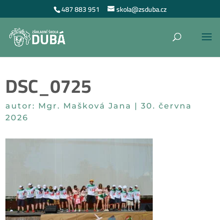
487 883 951
skola@zsduba.cz
DSC_0725
autor:
Mgr. Mašková Jana
|
30. června
2026