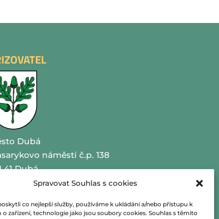
ŘIZOVATEL
sto Dubá
sarykovo náměstí č.p. 138
1 41 Dubá
Spravovat Souhlas s cookies
O 00260479
kytli co nejlepší služby, používáme k ukládání a/nebo přístupu k
lefon 487 870 201
o zařízení, technologie jako jsou soubory cookies. Souhlas s těmito