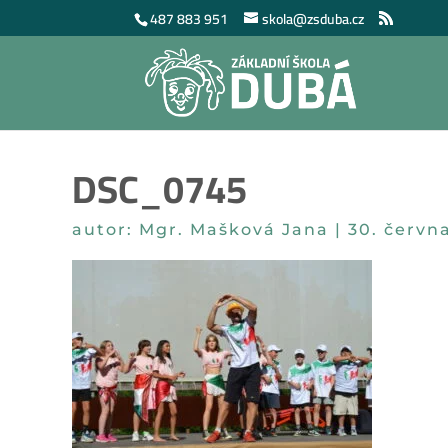
487 883 951
skola@zsduba.cz
DSC_0745
autor:
Mgr. Mašková Jana
|
30. červn