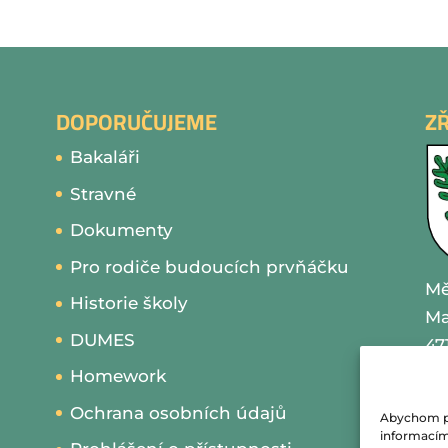
DOPORUČUJEME
Z
Bakaláři
Stravné
Dokumenty
Pro rodiče budoucích prvňáčku
Mě
Historie školy
Ma
DUMES
47
Homework
IČ
Ochrana osobních údajů
Abychom pos
te
informacím 