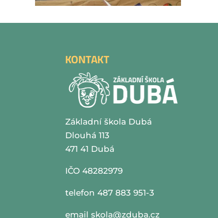
KONTAKT
Základní škola Dubá
Dlouhá 113
471 41 Dubá
IČO 48282979
telefon 487 883 951-3
email
skola@zduba.cz