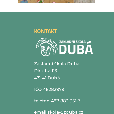
KONTAKT
Základní škola Dubá
Dlouhá 113
471 41 Dubá
IČO 48282979
telefon 487 883 951-3
email
skola@zduba.cz