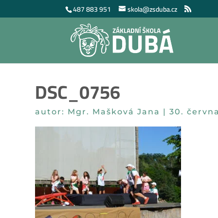
487 883 951
skola@zsduba.cz
DSC_0756
autor:
Mgr. Mašková Jana
|
30. červn