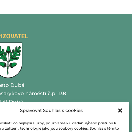
ŘIZOVATEL
sto Dubá
sarykovo náměstí č.p. 138
1 41 Dubá
Spravovat Souhlas s cookies
O 00260479
kytli co nejlepší služby, používáme k ukládání a/nebo přístupu k
lefon 487 870 201
o zařízení, technologie jako jsou soubory cookies. Souhlas s těmito