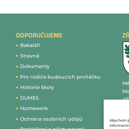
DOPORUČUJEME
Z
Bakaláři
Stravné
Dokumenty
Pro rodiče budoucích prvňáčku
Mě
Historie školy
Ma
DUMES
47
Homework
IČ
Ochrana osobních údajů
Abychom pos
te
informacím 