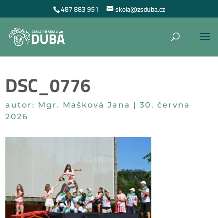
487 883 951
skola@zsduba.cz
DSC_0776
autor:
Mgr. Mašková Jana
|
30. června
2026