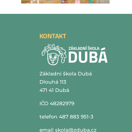
KONTAKT
Základní škola Dubá
Dlouhá 113
471 41 Dubá
IČO 48282979
telefon 487 883 951-3
email
skola@zduba.cz