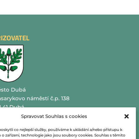
ŘIZOVATEL
sto Dubá
sarykovo náměstí č.p. 138
1 41 Dubá
Spravovat Souhlas s cookies
O 00260479
kytli co nejlepší služby, používáme k ukládání a/nebo přístupu k
lefon 487 870 201
o zařízení, technologie jako jsou soubory cookies. Souhlas s těmito