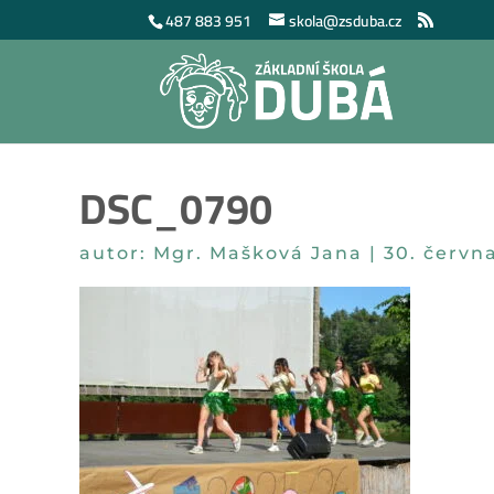
487 883 951
skola@zsduba.cz
DSC_0790
autor:
Mgr. Mašková Jana
|
30. červn