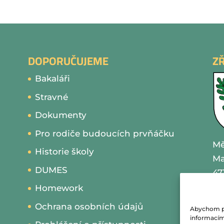
DOPORUČUJEME
Z
Bakaláři
Stravné
Dokumenty
Pro rodiče budoucích prvňáčku
Mě
Historie školy
Ma
DUMES
47
Homework
IČ
Ochrana osobních údajů
Abychom pos
te
informacím 